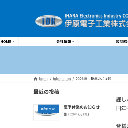
コ
ナ
ン
ビ
テ
ゲ
ン
ー
ツ
シ
へ
ョ
HOME
会社情報
製品紹
ス
ン
キ
に
ッ
移
プ
動
home
Infomation
2026年 新年のご挨拶
最近の投稿
謹し
夏季休業のお知らせ
旧年
Infomation
2026年7月29日
皆様