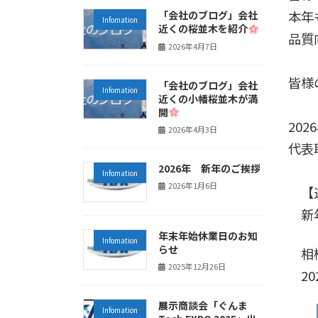
本年
「会社のブログ」会社
Infomation
近くの桜並木を紹介
品質
2026年4月7日
皆様
「会社のブログ」会社
Infomation
近くの小幡桜並木が満
開
202
2026年4月3日
代表
2026年 新年のご挨拶
Infomation
2026年1月6日
【
新年
年末年始休業日のお知
Infomation
らせ
相模
2025年12月26日
20
展示商談会「ぐんま
Infomation