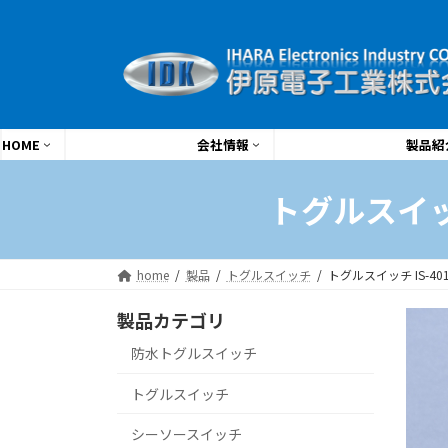
コ
ナ
ン
ビ
テ
ゲ
ン
ー
ツ
シ
へ
ョ
HOME
会社情報
製品紹
ス
ン
キ
に
トグルスイッチ
ッ
移
プ
動
home
製品
トグルスイッチ
トグルスイッチ IS-40
製品カテゴリ
防水トグルスイッチ
トグルスイッチ
シーソースイッチ